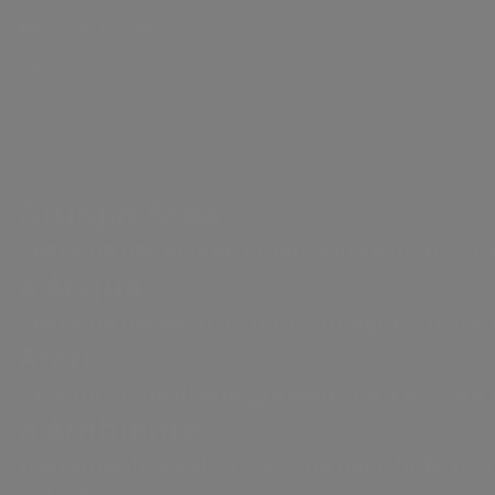
News & Eventi
Gruppo Acea
Gestione dell'acqua, produzione e
distribuzione di energia elettrica,
valorizzazione dei rifiuti, servizi di ingegneria
Gruppo Acea
e laboratorio.
Gestione dell'acqua, produzione e distribuzion
a.Acqua
Gestione del servizio idrico integrato in Itali
Areti
Distribuzione di energia elettrica a Roma e 
a.Ambiente
Con il Piano Indu
Trattamento e valorizzazione dei rifiuti, in 