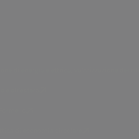
a.Acqua
Gestione del servizio idrico integrato in Italia e
all’estero.
e di energia elettrica, valorizzazione dei rifi
a e all’estero.
Formello.
striale 2024-2028, ab
ottica di economia circolare.