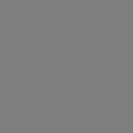
Areti
Distribuzione di energia elettrica a Roma e
Formello.
uti, servizi di ingegneria e laboratorio.
biamo stanziato
4,7