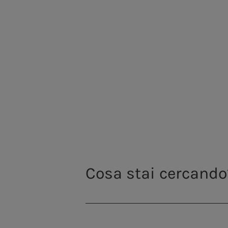
supporto dello sviluppo
del Paese e 
l’obiettivo di garantire l’accesso all’ac
oltre 20 milioni di persone
che servi
giorno
in Italia e nel mondo
.