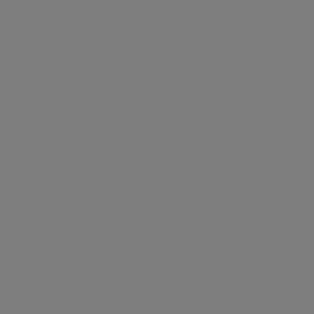
a.Infrastructure
miliardi di in
Servizi di ingegneria, analisi di laboratorio,
a.Quantum
Sistemi infrastrutturali resilienti e sicuri
a.Ambiente
Trattamento e valorizzazione dei rifiuti, in
ottica di economia circolare.